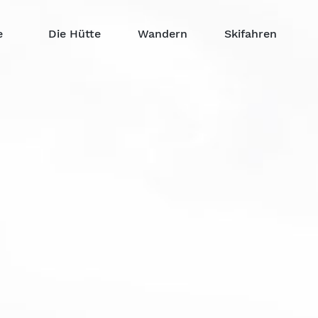
n
e
Die Hütte
Wandern
Skifahren
gen