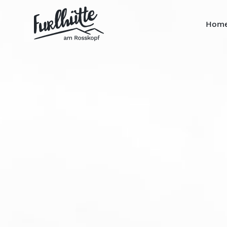
Navigatio
Hom
übersprin